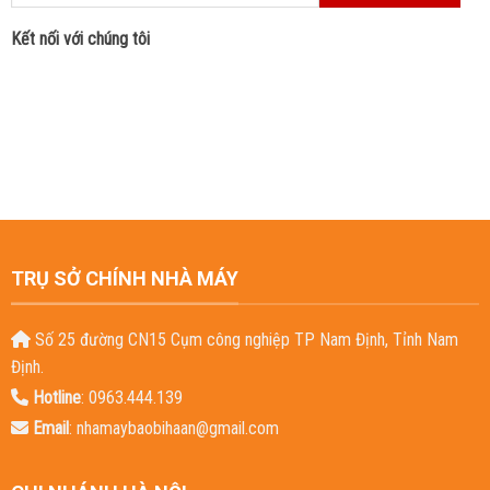
Kết nối với chúng tôi
TRỤ SỞ CHÍNH NHÀ MÁY
Số 25 đường CN15 Cụm công nghiệp TP Nam Định, Tỉnh Nam
Định.
Hotline
: 0963.444.139
Email
:
nhamaybaobihaan@gmail.com